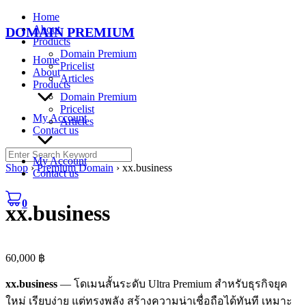
Skip
Home
to
About
DOMAIN PREMIUM
content
Products
Domain Premium
Home
Pricelist
About
Articles
Products
Domain Premium
Pricelist
My Account
Articles
Contact us
Search
My Account
for:
Shop
›
Premium Domain
›
xx.business
Contact us
0
xx.business
60,000
฿
xx.business
— โดเมนสั้นระดับ Ultra Premium สำหรับธุรกิจยุค
ใหม่ เรียบง่าย แต่ทรงพลัง สร้างความน่าเชื่อถือได้ทันที เหมาะ