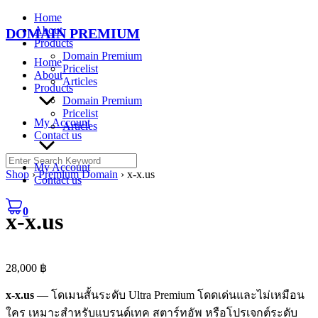
Skip
Home
to
About
DOMAIN PREMIUM
content
Products
Domain Premium
Home
Pricelist
About
Articles
Products
Domain Premium
Pricelist
My Account
Articles
Contact us
Search
My Account
for:
Shop
›
Premium Domain
›
x-x.us
Contact us
0
x-x.us
28,000
฿
x-x.us
— โดเมนสั้นระดับ Ultra Premium โดดเด่นและไม่เหมือน
ใคร เหมาะสำหรับแบรนด์เทค สตาร์ทอัพ หรือโปรเจกต์ระดับ